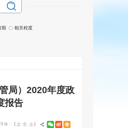
日期
相关程度
局）2020年度政
度报告
字体：【
大
中
小
】