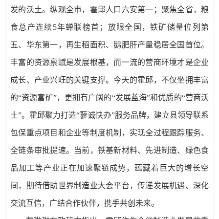
发的沃土。纵观全市，霍邱人口六安第一；聚焦全省，粮
食总产连续5年蝉联榜首；放眼全国，铁矿储量位列第
五、华东第一，再生稻面积、鹅肥肝产量稳居全国首位。
丰富的资源禀赋是发展根基，而一流的营商环境才是企业
成长、产业兴旺的关键支撑。今天的霍邱，不仅坐拥丰富
的“资源富矿”，更拥有广阔的“发展蓝海”和优质的“营商沃
土”。霍邱聚力打造“蓼诚快办”服务品牌，建立县领导联系
包保重点项目和企业等制度机制，实现全过程跟踪服务、
全链条审批提速。当前，铁基新材料、先进制造、绿色食
品加工等产业正在加速聚链成势，蕴藏着巨大的增长空
间，期待借助世界制造业大会平台，传递发展机遇、深化
交流互信，广结合作伙伴，携手共创未来。