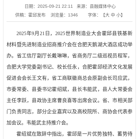
日期：2025-09-21 22:11
来源：县融媒体中心
供稿：霍邱发布
浏览量：
1346
字体：【
大
中
小
】
2025年9月21日，2025世界制造业大会霍邱县铁基新
材料暨先进制造业招商推介会在合肥天鹅湖大酒店成功举
办。省工信厅副厅长戴琳琳，省商务厅二级巡视员程军，
合肥大学党委副书记、校长任永，合肥霍邱经济文化发展
促进会会长王文有，省工商联徽商总会原副会长司应武，
市委常委、县委书记霍绍斌，县长韦能武，县人大常委会
主任李跃，县政协主席曹良喜等出席会议。省、市相关部
门负责同志，部分企业嘉宾以及高校院所、商协会代表参
加会议。韦能武主持推介会。
霍绍斌在致辞中指出，霍邱是一片优势独特、蓄势待