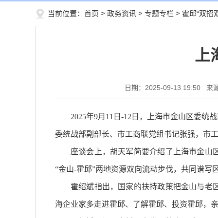
当前位置：
首页
>
政务资讯
>
专题专栏
>
霍邱“双招
上
日期：2025-09-13 19:50
来
2025年9月11日-12日，上海市金山
委统战部副部长、市工商联党组书记张强，市
座谈会上，胡天军简要介绍了上海市金山
“金山-霍邱”两地资源双向流动步伐，共同谱写
霍绍斌指出，国家的扶持政策把金山与老
海企业家多走进霍邱、了解霍邱、投资霍邱，