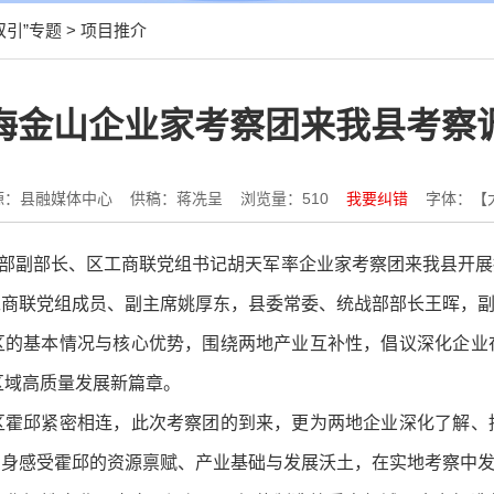
双引”专题
>
项目推介
海金山企业家考察团来我县考察
源：县融媒体中心
供稿：蒋冼呈
浏览量：
510
我要纠错
字体：【
区委统战部副部长、区工商联党组书记胡天军率企业家考察团来我县
工商联党组成员、副主席姚厚东，县委常委、统战部部长王晖，
区的基本情况与核心优势，围绕两地产业互补性，倡议深化企业
区域高质量发展新篇章。
区霍邱紧密相连，此次考察团的到来，更为两地企业深化了解、
亲身感受霍邱的资源禀赋、产业基础与发展沃土，在实地考察中