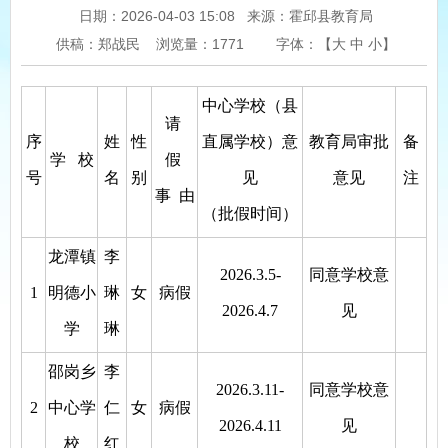
日期：2026-04-03 15:08
来源：霍邱县教育局
供稿：郑战民
浏览量：
1771
字体：【
大
中
小
】
中心学校（县
请
序
姓
性
直属学校）意
教育局审批
备
学 校
假
号
名
别
见
意见
注
事 由
（批假时间）
龙潭镇
李
2026.3.5-
同意学校意
1
明德小
琳
女
病假
2026.4.7
见
学
琳
邵岗乡
李
2026.3.11-
同意学校意
2
中心学
仁
女
病假
2026.4.11
见
校
红