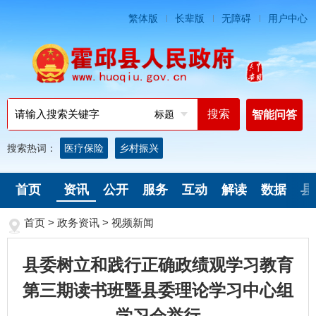
繁体版
长辈版
无障碍
用户中心
标题
智能问答
搜索热词：
医疗保险
乡村振兴
首页
资讯
公开
服务
互动
解读
数据
县
首页
>
政务资讯
>
视频新闻
县委树立和践行正确政绩观学习教育
第三期读书班暨县委理论学习中心组
学习会举行