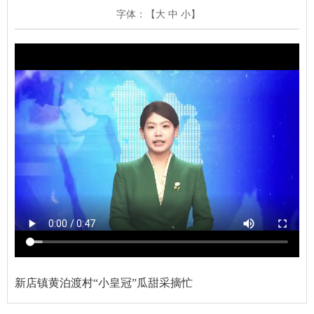
字体：【
大
中
小
】
新店镇黄泊渡村“小皇冠”瓜甜采摘忙