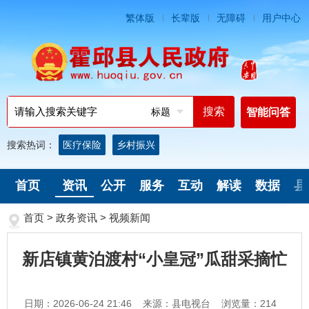
繁体版
长辈版
无障碍
用户中心
标题
智能问答
搜索热词：
医疗保险
乡村振兴
首页
资讯
公开
服务
互动
解读
数据
县
首页
>
政务资讯
>
视频新闻
新店镇黄泊渡村“小皇冠”瓜甜采摘忙
日期：2026-06-24 21:46
来源：县电视台
浏览量：
214