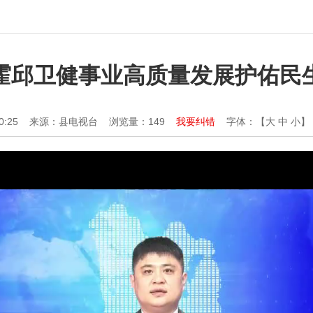
霍邱卫健事业高质量发展护佑民
0:25
来源：县电视台
浏览量：
149
我要纠错
字体：【
大
中
小
】