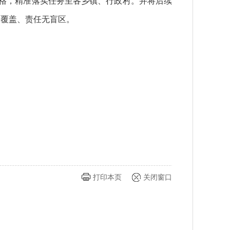
网格，精准落实任务至各乡镇、行政村。并将后续
全覆盖、责任无盲区。
打印本页
关闭窗口