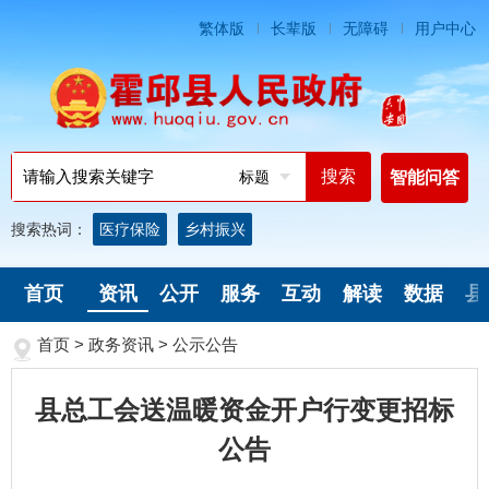
繁体版
长辈版
无障碍
用户中心
标题
智能问答
搜索热词：
医疗保险
乡村振兴
首页
资讯
公开
服务
互动
解读
数据
县
首页
>
政务资讯
>
公示公告
县总工会送温暖资金开户行变更招标
公告