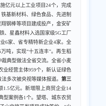
实施亿元以上工业项目
24
个，完成
。铁基新材料、绿色食品、先进制
星翔钢棒等项目建成投产，金安矿
铁、星鑫材料
入选国家级
5G
工厂
企业
6
家、省专精特新企业
4
家。
全
5
万吨，实现“十五连丰”。再生稻
仲裁典型做法全省交流。
全省小麦
农业经营主体
959
个，新认证绿色
做法多次被央视等媒体报
道。
第三
额
1.5
亿元。新增限上商贸企业
14
典型案例各
1
个。望塔、城东农贸