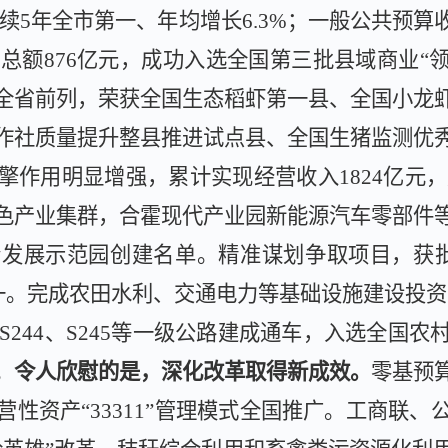
续
5
年全市第一、年均增长
6.3%
；一般公共预算
售总额
876
亿元，成功入选全国第三批县域商业“领
全省前列，荣获全国生态稻虾第一县、全国小龙
作社质量提升整县推进试点县、全国生猪监测优
擎作用明显增强，累计实现
经营收入
1824
亿元，
色产业集群，合霍现代产业园新能源汽车零部件
合发展示范园创建名单。
精准谋划争取项目，
获
一。完成农田水利、交通电力等基础设施建设投资
S244
、
S245
等一级公路建成通车，入选全国农
。
令人欣慰的是，深化改革取得新成效。
零基预
营性资产
“
33311
”管理模式全国推广。工商联、