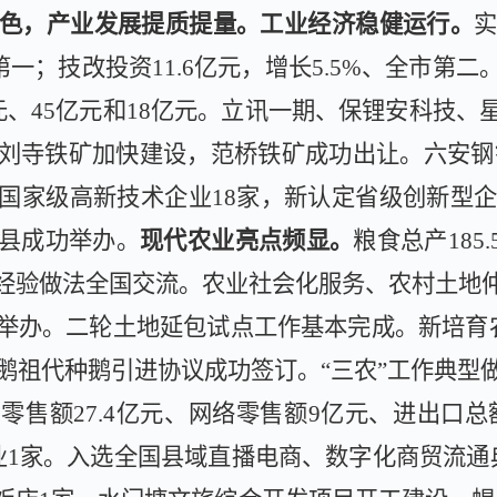
色，产业发展提质提量。工业经济稳健运行。
第一；技
改投资
11.6
亿元，增长
5.5%
、全市第二
元、
45
亿元和
18
亿元。立讯一期、保锂安科技、
刘寺铁矿加快建设，
范桥铁矿成功出让。六安钢
国家级高新技术企业
18
家，新认定省级创新型
县成功举办。
现代农业亮点频显。
粮食总产
185.
经验做法全国交流。
农业社会化服务、农村土地
举办。
二轮土地延包试点工作基本完成。新培育
鹅祖代种鹅引进协议
成功
签订。
“三农”工作典型
品零售额
27.4
亿元、网络零售额
9
亿元、进出口总
业
1
家
。入选全国县域直播电商、数字化商贸流通