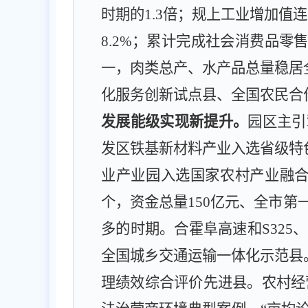
时期的
1.3
倍；规上工业增加值连
8.2%
；累计
完成社会消费品零
一，肉类总产、水产品总量稳居
化服务创新试点县、全国农民合
发展能级实现新提升。
园区主引
发区铁基新材料产业
入选省级特
业产业园入选国家农村产业融
个，资金总量
150
亿元、全市第
多的时期。合霍阜高速和
S325
、
全国城乡交通运输一体化示范县
理绩效综合评价先进县。农村
经