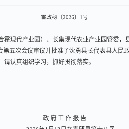
霍政秘〔
202
6
〕
1
号
合霍现代产业园）、长集现代农业产业园管委，
会第
五
次会议审议并批准了
沈勇
县长代表县人民
，请认真组织学习，抓好贯彻落实。
政
府
工
作
报
告