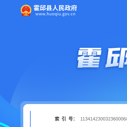
索
引
号：
113414230032360006/