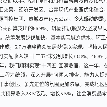
论英雄”改革、秸秆综合利用和畜禽粪污资源化利
汇
交易
。经济开发区、
合霍现代产业园优化整合
源国控集团、蓼城资产运营公司。
令人感动的是
公共预算支出的
86.9%
。
巩固拓展脱贫攻坚成果
次。统筹发展步伐加快，基本实现城乡供水、环卫
建成，
5.7
万淮畔群众安居梦得以实现。坚持人
可支配收入较“十三五”末分别增长
33.8%
、
46.8%
年，我们顺利实现“十四五”圆满收官。这一年，
”工程为统领，深入开展“问题大排查、能力大提
干事创业、争先进位的氛围更加浓厚
。
完成地区
公共预算收入
28.5
亿元、增长
5.5%
，社会消费品零