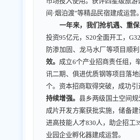
市场投入使用。
获评四星级旅游
间·烟
泊渡
”
等精品民宿建成运营
一年来，我们抢机遇、重保
投资
95
亿元，
S20
全面开工，
G3
防渗加固、龙马水厂等项目顺利
效。
成立
6
个产业招商责任组，
讯二期
、
俱进优质钢等项目落地
个。资本招商取得突破，成功引
持续增强。
县乡两级国土空间规
成片开发方案获批实施，储备建
进高技能人才
830
人
，助企招工
3
业园企业孵化器建成运营。