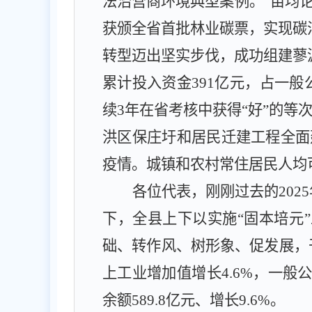
法治营商环境典型案例。“亩均
获颁全省首批林业碳票
，
实现
碳
转型迈出坚实步伐，成功组建蓼
累计
投入资金
391
亿元，占一般
续
3
年在省考核中获得“好”的等
洪区保庄圩和居民迁建工程全面
疫情。城镇和农村常住居民人均
各位代表，刚刚过去的
2025
下，全县上下以实施“固本培元
础、转作风、树形象、促发展，
上工业增加值增长
4.6%
，一般
余额
589.8
亿元、增长
9.6%
。