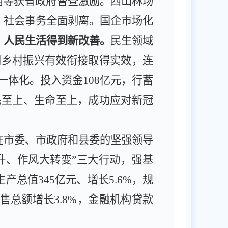
用等获省政府督查激励。
西山林场
，
社会事务
全面
剥离。
国企市场化
，人民生活得到新改善。
民生领域
同乡村振兴有效衔接
取得实效
，
连
一体化。投入资金
108
亿元，行蓄
民至上、生命至上，成功应对新冠
。
在市委、市政府和县委的坚强领导
升、作风大转变”三大行动，强基
生产总值
345
亿元、增长
5.6%
，规
售总额增长
3.8
%
，金融机构贷款