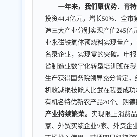
一年来，我们聚优势、育特
投资
44.4
亿元，增长
50%
、全市
造三大产业分别实现产值
245
亿
业永磁铁氧体预烧料实现量产，
名录企业，实现零的突破。申报
省制造业数字化转型培训班在我
生产获得国务院领导充分肯定，
机收减损技能大比武在我县成功
有机名特优新农产品
20
个。朗德
产业持续繁荣
。
实现限上消费
家
、外贸实绩企业
9
家
、
外资企