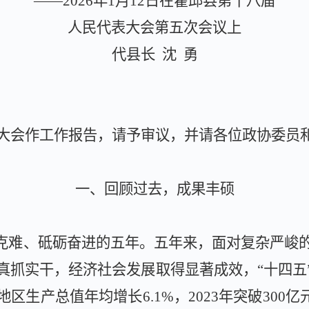
——
2026
年
1
月
12
日在霍邱县第十八届
人民代表大会第五次会议上
代县长
沈
勇
大会作工作报告，请予审议，并请各位政协委员
一、
回顾过去，成果丰硕
坚克难、砥砺奋进的五年。五年来，面对复杂严峻
真抓实干，经济社会发展取得显著成效，“十四五
地区生产总值年均增长
6.1%
，
2023
年突破
300
亿