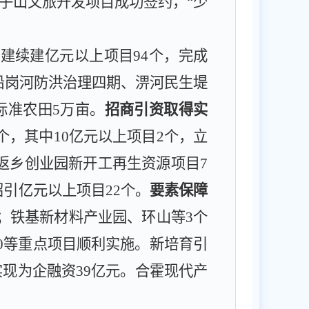
子山文旅开发项目成功签约，
“少
新建续建
亿元以上项目
94
个，完成
沿岗河防洪治理四期、淠河民生堤
标准农田
5
万亩
。
招商引资取得实
个
，
其中
10
亿元以上项目
2
个
，
立
返乡创业园新开工再生资源项目
7
招引亿元以上项目
22
个。
要素保障
；铁基新材料产业园、环山等
3
个
0
等重点项目顺利实施。新培育引
实现为企
融资
39
亿元。
合霍现代产