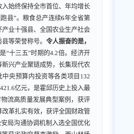
收入始终保持全市首位、年均增长
跑县”。粮食总产连续
6
年全省第
虾产业十强县、全国农业生产社会
秀县等荣誉称号。
令人振奋的是，
是“十三五”时期的
4.2
倍。经济开
等新兴产业聚链成势，长集现代农
批中央预算内投资等各类项目
132
421.6
亿元，是霍邱历史上投入最
村物流高质量发展典型案例，获评
算改革扎实有效，
获评全国财政管
公安局沟通协调机制入选全国优化