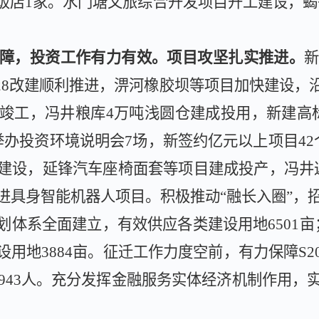
饭店
1
家。
水门塘文旅综合开发项目开工建设，蝎
。
障，投资工作有力有效。项目攻坚扎实推进。
28
改建顺利推进，淠河橡胶坝等项目加快建设，
竣工，冯井粮库
4
万吨浅圆仓建成投用，新建
高
举办
投资环境说明会
7
场，新
签约亿元以上项目
42
建设，
延锋汽车座椅面套等项目建成投产，
冯井
进具身智能机器人项目。
积极推动
“融长入圈”，
划体系全面建立，有效
供应各类建设用地
6501
亩
设用地
3884
亩。征迁工作力度空前，有力保障
S2
943
人。
充分发挥金融服务实体经济机制作用，