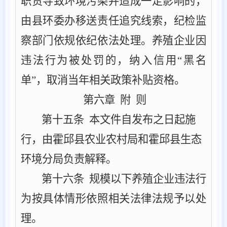
职责导致环境污染
并造成一定影响的
，
由
县环委办移送责任追究线索，纪检监
察部门
依规
依纪依法处理
。养殖企业因
违法行为被处罚的，纳入信用
“黑名
单”，取消当年
相关
政策补贴资格。
第六章
附
则
第十
五
条
‌ 本文件自发布之日起施
行，由霍邱县
农业农村局和霍邱县生态
环境分局
负责解释。
第十六条
规模以下养殖企业违法行
为按具体情形依照相关法律法规予以处
理。