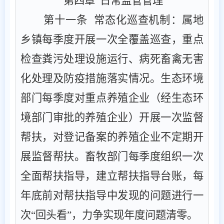
第四章
日常监管
管理
第十一条
‌ ‌常态化巡查机制‌：属地
乡镇每
季度
开展一次全覆盖巡查，重点
检查粪污处理设施运行、病死畜禽无害
化处理及防疫措施落实情况。生态环境
部门每季度对重点养殖企业
（
经生态环
境部门审批的养殖企业
）
开展一次
监督
帮扶
，
对登记备案的养殖企业不定期开
展监督帮扶
。畜牧
部门每季度
组织一次
全面帮扶指导
，
建立帮扶指导台账，每
年底前对帮扶指导中发现的问题进行一
次
“回头看”，力争实现年度问题清零
。