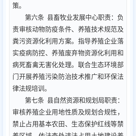
策。
第
六
条
‌ ‌县畜牧
业发展
中心职责
‌：负
责审核动物防疫条件、养殖技术规范及
粪污资源化利用方案。指导养殖企业落
实疫病防控、养殖废弃物资源化利用和
病死畜禽
无害化处理。联合生态环境部
门开展养殖污染防治技术推广和
环保法
律法规
培训。
第
七
条
‌
县
‌自然资源和规划局职责‌：
审核养殖企业用地性质及规划合规性，
禁止占用基本农田、生态保护红线等禁
养区域。依法查处违法占用土地建设养