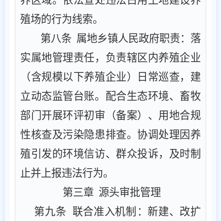
殖场的行为
线索
。
第
八
条
‌ ‌属地乡镇人民政府职责‌：落
实属地管理责任，负责辖区内养殖企业
（
含规模以下养殖企业
）
日常
巡查，建
立动态监管台账。配合生态环境、畜牧
部门开展环评初审
（
备案
）
、用地合规
性核查及污染隐患排查。协调处理因养
殖引发的环境信访、群众投诉，及时制
止并上报违法行为。
第三章
源头审批管理
第九条
‌ ‌联合准入机制‌：新建、改扩