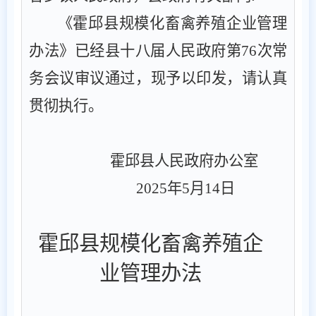
《
霍邱县规模化畜禽养殖企业管理
办法
》已经县十八届人民政府第
76
次常
务会议审议通过，现予以印发，请认真
贯彻执行。
霍邱县人民政府
办公室
202
5
年
5
月
14
日
霍邱县
规模化畜禽
养殖企
业
管理办法