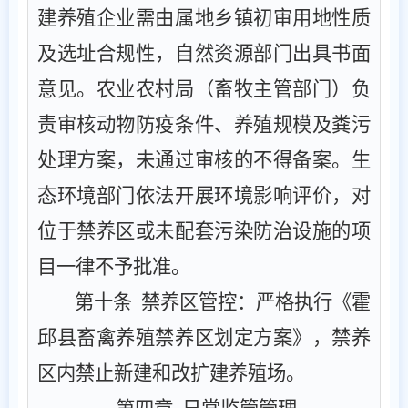
建养殖企业需由属地乡镇初审用地性质
及选址合规性，自然资源部门出具书面
意见。
农业农村局（畜牧
主管部门
）
负
责审核动物防疫条件、养殖规模及粪污
处理方案，未通过审核的不得备案。生
态环境部门依法开展
环境影响评价
，对
位于禁养区
或
未配套污染防治设施的项
目一律不予批准。
第十条
‌ ‌禁养区管控‌：严格执行
《霍
邱县畜禽养殖禁养区划定方案》，
禁养
区内禁止新建
和改扩建
养殖场。