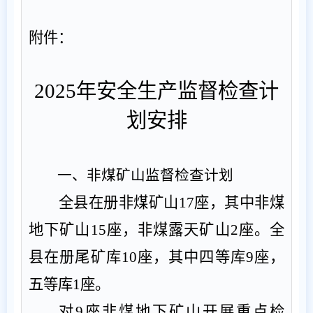
附件：
2025
年
安全生产
监督检查计
划安排
一、非煤矿山监督检查计划
全县在册非煤矿山
17
座，其中非煤
地下矿山
15
座，非煤露天矿山
2
座。全
县在册尾矿库
10
座，其中四等库
9
座，
五等库
1
座。
对
9
座非煤地下矿山开展重点检