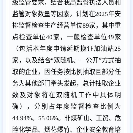
级
监管
要求，
结合
我局监管执法人员
和
监管对象
数量
等因素，计划在
2025
年安
排监督检查生产经营单位
89
家，其中重
点检查单位
4
0
家
，
一般检查单位
49
家
（包括本年度申请延期换证加油站
2
5
家，以及结合
“
双随机、一公开
”
方式抽
取的企业，因任务按比例抽取且部分任
务为其他部门牵头发起，总计抽取企业
数及对象将在双随机工作中具体明
确），分别占年度监督检查比例为
44.94
%
、
55.06
%
。非煤矿山、工贸、危
险化学品、烟花爆竹、企业安全教育培