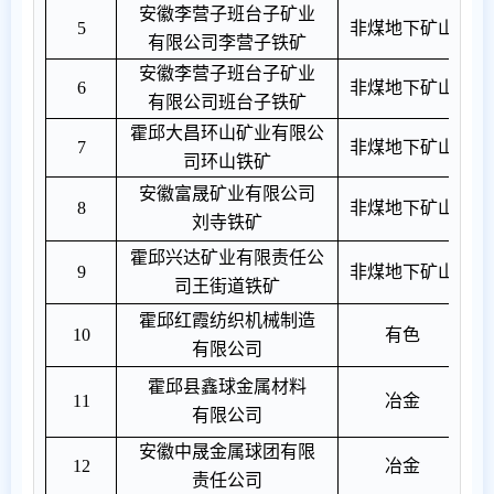
安徽李营子班台子矿业
5
非煤地下矿山
有限公司李营子铁矿
安徽李营子班台子矿业
6
非煤地下矿山
有限公司班台子铁矿
霍邱大昌环山矿业有限公
7
非煤地下矿山
司环山铁矿
安徽富晟矿业有限公司
8
非煤地下矿山
刘寺铁矿
霍邱兴达矿业有限责任公
9
非煤地下矿山
司王街道铁矿
霍邱红霞纺织机械制造
1
0
有色
有限公司
霍邱县鑫球金属材料
1
1
冶金
有限公司
安徽中晟金属球团有限
12
冶金
责任公司