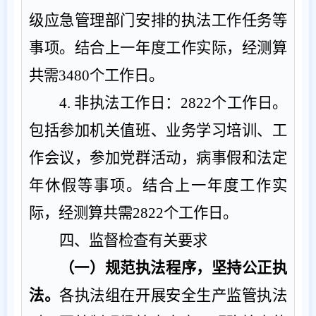
级
应急管理
部门安排的执法工作任务等
事项。结合上一年度工作实际，
经
测算
共需
3480
个
工作日。
4.
非执法工作日：
2822
个
工作日。
包括参加
机关
值班、
业务
学习培训、
工
作
会议
，
参加党群活动
，
病事假和法定
年休假等
事项
。结合上一年度工作实
际，
经
测算
共需
2822
个
工作日。
四、监督检查有关要求
（一）规范执法程序，坚持公正执
法。
各执法组
在开展安全生产监管执法