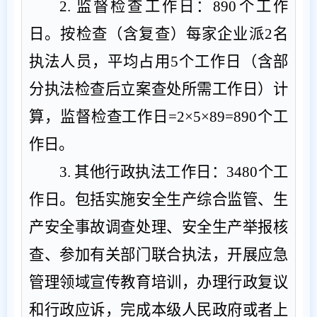
2
.
监督检查工作日：
890
个
工作
日。按检查（含复查）每家企业派
2
名
执法人员，平均占用
5
个工作日（含部
分执法检查后立案查处所需工作日）计
算，监督检查工作日
=2
×
5
×
89=890
个
工
作日。
3.
其他行政执法工作日：
3480
个
工
作日。包括实施安全生产综合监管、生
产安全事故调查处理、安全生产举报核
查、参加有关部门联合执法
，
开展应急
管理领域宣传教育培训
，
办理行政复议
和
行政应诉
，
完成本级人民政府或者上