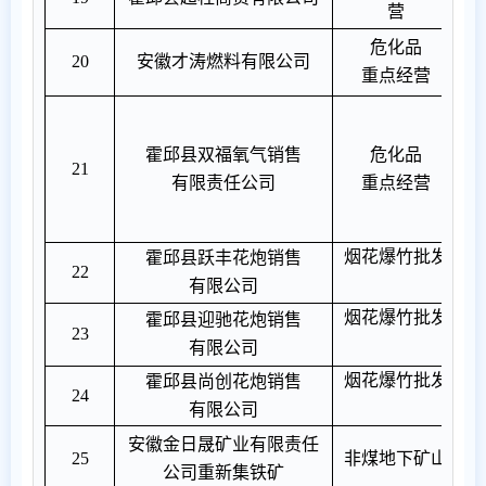
营
危化品
20
安徽才涛燃料有限公司
重点经营
氧
氩
霍邱县双福氧气销售
危化品
2
1
的
有限责任公司
重点经营
氮
烟花爆竹批发
霍邱县跃丰花炮销售
C
22
有限公司
烟花爆竹批发
霍邱县迎驰花炮销售
C
23
有限公司
烟花爆竹批发
霍邱县尚创花炮销售
C
24
有限公司
安徽金日晟矿业有限责任
25
非煤地下矿山
公司重新集铁矿