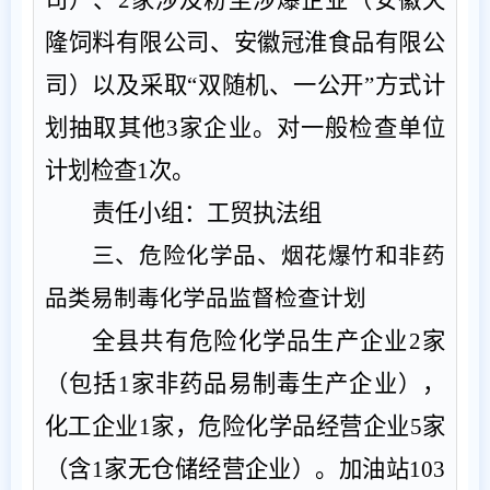
隆饲料有限公司
、安徽冠淮食品有限公
司
）
以及
采取
“
双随机、一公开
”
方式计
划抽取
其他
3
家企业。对一般检查单位
计划检查
1
次。
责任小组：工贸执法组
三、危险化学品、烟花爆竹和非药
品类易制毒化学品监督检查计划
全县共有危险化学品生产企业
2
家
（包括
1
家非药品易制毒生产企业），
化工企业
1
家，危险化学品经营企业
5
家
（含
1
家无仓储经营企业）。加油站
103