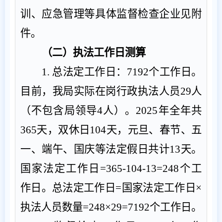
训、应急管理
等
具体监督检查企业见附
件。
（二）执法工作日测算
1.
总法定工作日：
7192
个
工作日。
目前，我局实际在岗行政执法人员
29
人
（不包含局领导
4
人）。
2025
年全年共
365
天，双休日
104
天，元旦、春节、五
一、端午、国庆等法定假日共计
13
天。
国家法定工作日
=365
-
104
-
13=248
个
工
作日。总法定工作日
=
国家法定工作日
×
执法人员数量
=248
×
29=7192
个
工作日。