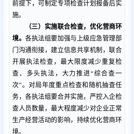
前提下，可制定专项检查计划报备后实
施。
（
三
）
实施联合检查，优化营商环
境。
各
执法
组要
加强与上级
应急管理
部
门
沟通衔接，
建立信息共享机制，联合
开展
执法检查，最大限度减少重复检
查、多头执法，
大力推进
“
综合查一
次
”
。对
局
年度重点检查和随机抽查任
务
，各执法组要
合并实施
，
严控入企检
查人员数量，最大程度减少对企业正常
生产经营活动的影响，持续优化营商环
境。