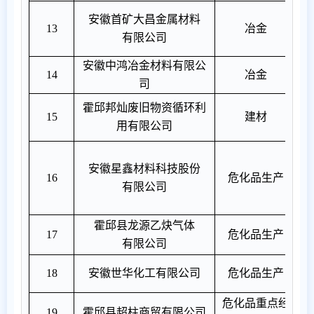
上
安徽首矿大昌金属材料
13
冶金
有限公司
安徽中鸿冶金材料有限公
14
冶金
司
霍邱邦灿废旧物资循环利
上
15
建材
用有限公司
重
安徽星鑫材料科技股份
重
16
危化品生产
有限公司
霍邱县龙源乙炔气体
17
危化品生产
有限公司
18
安徽世华化工有限公司
危化品生产
危化品重点经
甲
19
霍邱县超柱商贸有限公司