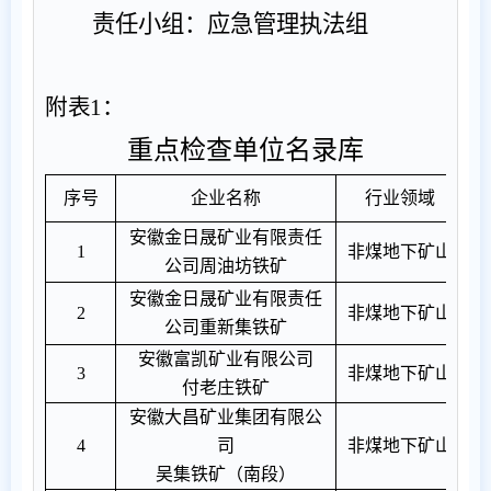
责任
小组
：应急管理执法组
附表
1
：
重点检查
单位名录库
序号
企业名称
行业领域
安徽金日晟矿业有限责任
1
非煤地下矿山
公司周油坊铁矿
安徽金日晟矿业有限责任
2
非煤地下矿山
公司重新集铁矿
安徽富凯矿业有限公司
3
非煤地下矿山
付老庄铁矿
安徽大昌矿业集团有限公
4
司
非煤地下矿山
吴集铁矿（南段）