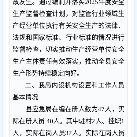
故发生。通过编制并落实
2025
年度安全
生产监督检查计划
，
对监管行业领域生
产经营单位执行有关安全生产的法律、
法规和国家标准、行业标准的情况进行
监督检查，切实推动生产经营单位安全
生产主体责任有效落实，推动全
县
安全
生产形势持续稳定向好。
二、我局内设机构设置和工作人员
基本情况
县应急局在编
在册
人数为
4
7
人，实
际在册人员
4
0
人
。其中驻村
2
人、挂职
1
人，实际在岗人员
37
人
。
实际在岗人员