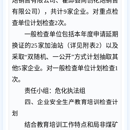
炮销售有限公司、霍邱县尚创花炮销售
有限公司），共计
9
家企业。
对重点检
查单位计划检查
2
次。
一般检查
单位
包括本年度申请延期
换证的
25
家加油站（详见附表
2
）以及
采取
“
双随机、一公开
”
方式计划抽取
其
他
5
家企业。对一般检查单位计划检查
1
次。
责任小组
：
危化执法组
四、
企业安全生产教育培训检查计
划
结合教育培训工作特点和局非煤矿