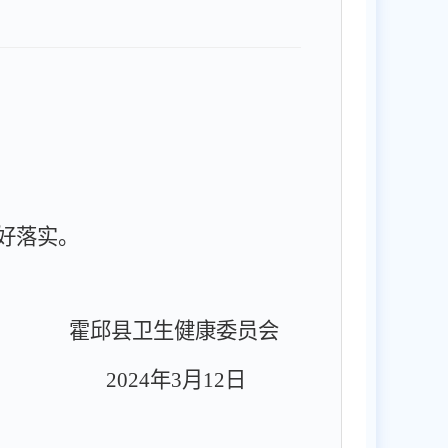
好落实。
霍邱县卫生健康委员会
2024
年
3
月
12
日