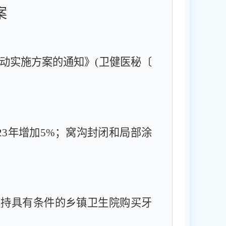
案
动实施方案的通知》
(卫健医秘〔
23
年增加
5%
；窝沟封闭和局部涂
支持具有条件的乡镇卫生院购买牙