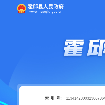
索
引
号：
113414230032360786/