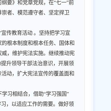
习纲要》和党章党规，在
“
七一
”
前
尊崇者、模范遵守者、坚定捍卫
”
宣传教育活动
。
坚持把学习宣
家的根本制度和根本任务、国体和
权威，维护宪法实施。继续推动宪
力提升领导干部法治意识，开展领
传活动，扩大宪法宣传的覆盖面和
下学习相结合，借助
“
学习强国
”
学习，以适应工作的需要。做好领