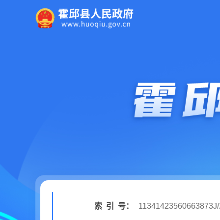
索
引
号：
11341423560663873J/