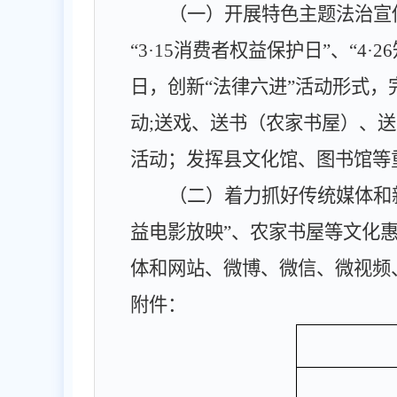
（一）开展特色主题法治宣
“3·15
消费者权益保护日
”
、
“4·26
日，创新
“
法律六进
”
活动形式，
动
;
送戏、送书（农家书屋）、送
活动；发挥县文化馆、图书馆等
（二）着力抓好传统媒体和
益电影放映
”
、农家书屋等文化
体和网站、微博、微信、微视频
附件：