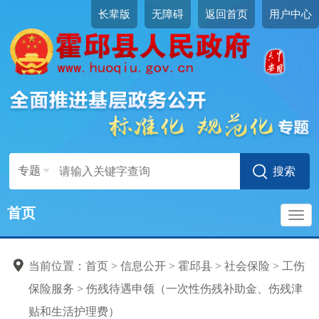
长辈版
无障碍
返回首页
用户中心
工伤保险服务
工伤事故备案
用人单位办理工伤登记
变更工伤登记
异地居住就医申请确认
异地工伤就医报告
旧伤复发申请确认
转诊转院申请确认
工伤康复申请确认
专题
工伤康复治疗期延长申请
辅助器具配置或更换申请
首页
辅助器具异地配置申请
导
停工留薪期延长申请
工伤医疗（康复）费用申
当前位置：
首页
>
信息公开
>
霍邱县
>
社会保险
>
工伤
航
报
保险服务
>
伤残待遇申领（一次性伤残补助金、伤残津
住院伙食补助费申领
贴和生活护理费）
统筹地区以外交通、食宿