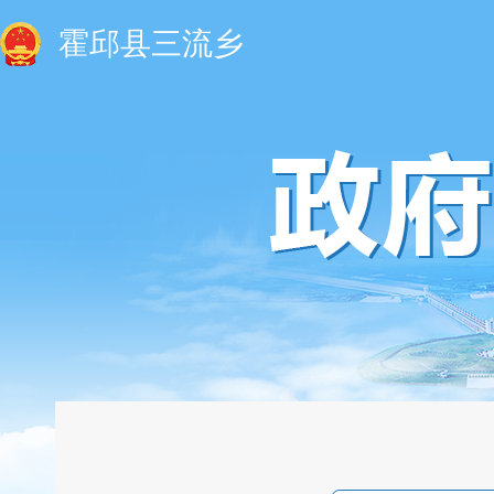
霍邱县三流乡