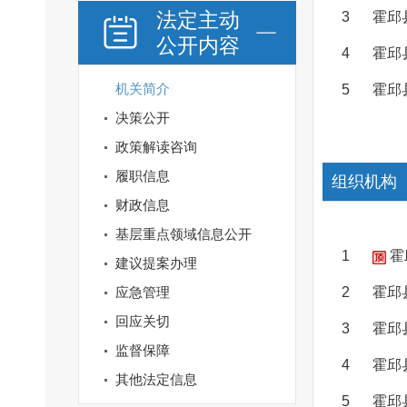
法定主动
3
霍邱
公开内容
4
霍邱
机关简介
5
霍邱
决策公开
政策解读咨询
履职信息
组织机构
财政信息
基层重点领域信息公开
1
霍
建议提案办理
应急管理
2
霍邱
回应关切
3
霍邱
监督保障
4
霍邱
其他法定信息
5
霍邱