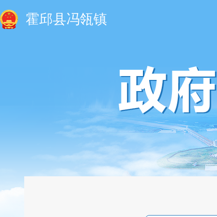
霍邱县冯瓴镇