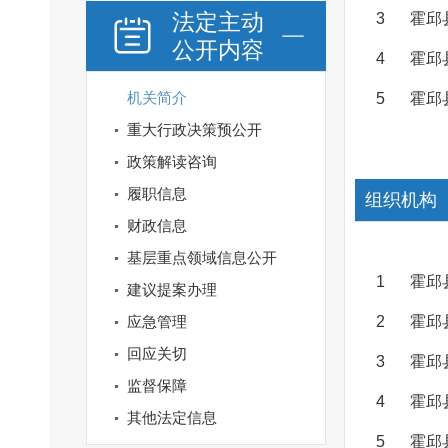
法定主动
3
霍邱
公开内容
4
霍邱
机关简介
5
霍邱
重大行政决策预公开
政策解读咨询
履职信息
组织机构
财政信息
基层重点领域信息公开
1
霍邱
建议提案办理
应急管理
2
霍邱
回应关切
3
霍邱
监督保障
4
霍邱
其他法定信息
5
霍邱