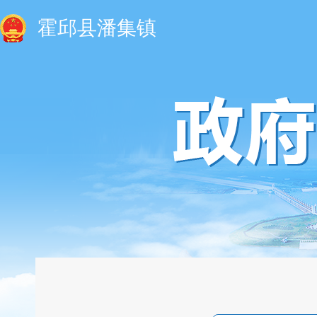
霍邱县潘集镇