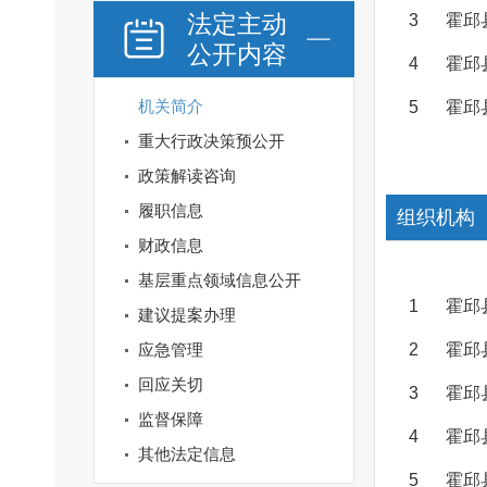
法定主动
3
霍邱
公开内容
4
霍邱
机关简介
5
霍邱
重大行政决策预公开
政策解读咨询
履职信息
组织机构
财政信息
基层重点领域信息公开
1
霍邱
建议提案办理
应急管理
2
霍邱
回应关切
3
霍邱
监督保障
4
霍邱
其他法定信息
5
霍邱