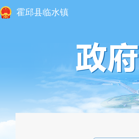
霍邱县临水镇