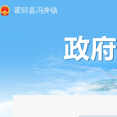
霍邱县冯井镇