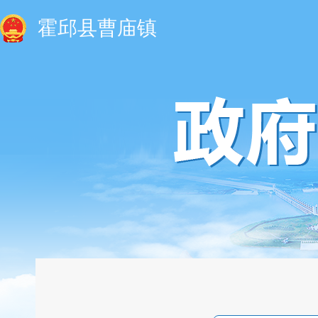
霍邱县曹庙镇