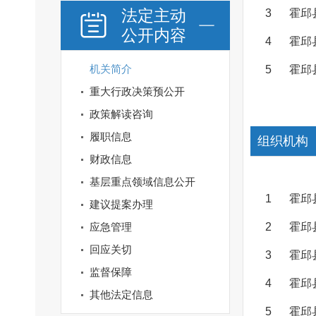
法定主动
3
霍邱
公开内容
4
霍邱
机关简介
5
霍邱
重大行政决策预公开
政策解读咨询
履职信息
组织机构
财政信息
基层重点领域信息公开
1
霍邱
建议提案办理
应急管理
2
霍邱
回应关切
3
霍邱
监督保障
4
霍邱
其他法定信息
5
霍邱