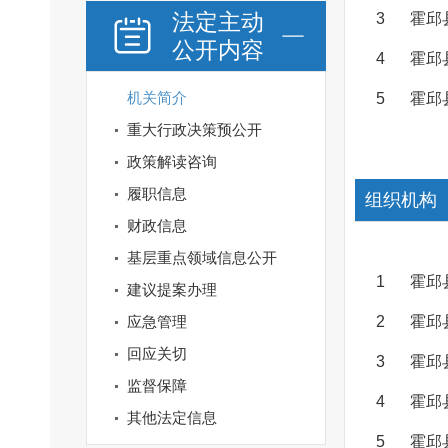
法定主动
3
霍邱
公开内容
4
霍邱
机关简介
5
霍邱
重大行政决策预公开
政策解读咨询
履职信息
组织机构
财政信息
基层重点领域信息公开
1
霍邱
建议提案办理
应急管理
2
霍邱
回应关切
3
霍邱
监督保障
4
霍邱
其他法定信息
5
霍邱