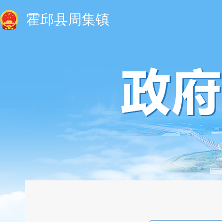
霍邱县周集镇