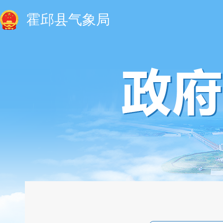
霍邱县气象局