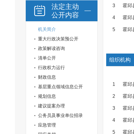
法定主动
3
霍邱
公开内容
4
霍邱
机关简介
5
霍邱
重大行政决策预公开
政策解读咨询
清单公开
组织机构
行政权力运行
财政信息
1
霍邱
基层重点领域信息公开
规划信息
2
霍邱
建议提案办理
3
霍邱
公务员及事业单位招录
4
霍邱
应急管理
5
霍邱