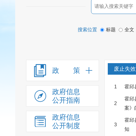
搜索位置
标题
全文
废止失效
政 策
1
霍邱
政府信息
公开指南
霍邱
2
案》
政府信息
霍邱
公开制度
3
知