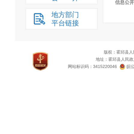
信息公
地方部门
（三）
平台链接
组长、
研究部
组织机
版权：霍邱县人
进。
地址：霍邱县人民政
（四）
网站标识码：3415220046
皖公
按照监
开展政
基础上
录。
（五）
作要点