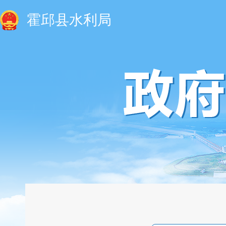
霍邱县水利局