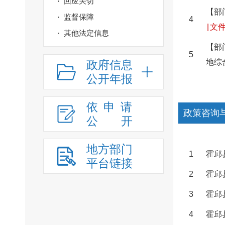
回应关切
【部
监督保障
4
|
文
其他法定信息
【部
5
地综
政府信息
公开年报
依申请
政策咨询
公
开
地方部门
1
霍邱
平台链接
2
霍邱
3
霍邱
4
霍邱