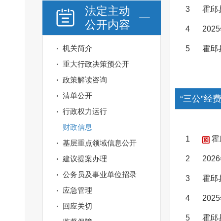
法定主动
3
霍邱
公开内容
4
20
机关简介
5
霍邱
重大行政决策预公开
政策解读咨询
清单公开
“三公”经
行政权力运行
财政信息
1
霍
基层重点领域信息公开
建议提案办理
2
20
公务员及事业单位招录
3
霍邱
应急管理
4
20
回应关切
5
霍邱