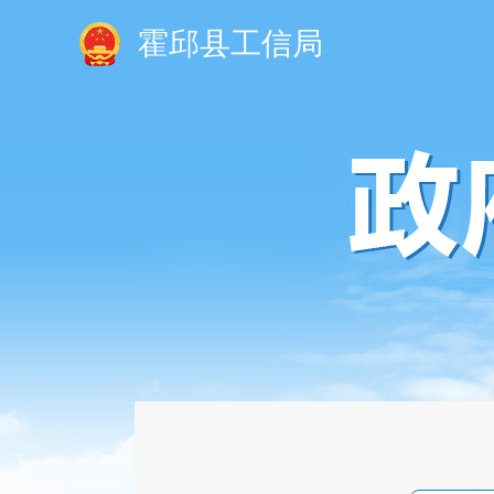
霍邱县工信局