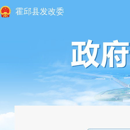
霍邱县发改委