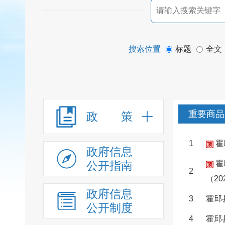
搜索位置
标题
全文
重要商品
政 策
1
霍
政府信息
公开指南
霍
2
（2
政府信息
3
霍邱
公开制度
4
霍邱