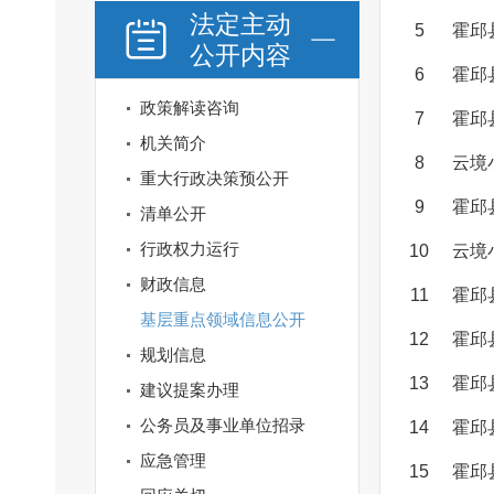
法定主动
5
霍邱
公开内容
6
霍邱
政策解读咨询
7
霍邱
机关简介
8
云境
重大行政决策预公开
9
霍邱
清单公开
行政权力运行
10
云境
财政信息
11
霍邱
基层重点领域信息公开
12
霍邱
规划信息
13
霍邱
建议提案办理
公务员及事业单位招录
14
霍邱
应急管理
15
霍邱