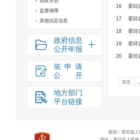
回应关切
16
霍邱
监督保障
17
霍邱
其他法定信息
18
霍邱
政府信息
19
霍邱
公开年报
20
霍邱
依申请
公
开
首页
地方部门
平台链接
版权：霍邱县人
地址：霍邱县人民政