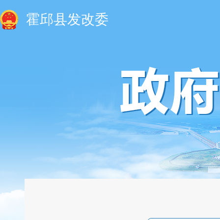
霍邱县发改委