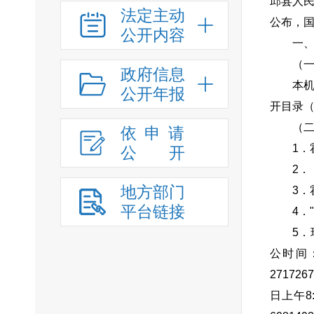
邱县人民
法定主动
公布，国
公开内容
一
（
政府信息
本
公开年报
开目录
（
依申请
1．
公
开
2．
地方部门
3．
平台链接
4．
5
公时间：
2717
日上午8