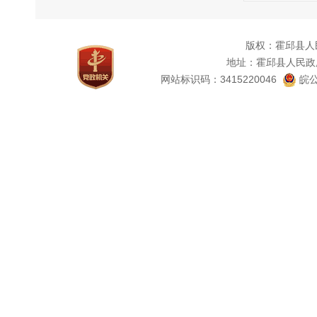
1
2
版权：霍邱县人
3
地址：霍邱县人民政
4．
网站标识码：3415220046
皖公
申
（
申
站"信息
申
1
申请"，
电子政务
子政务中
2
务中心（