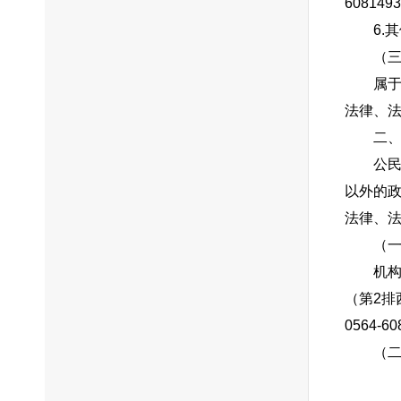
608149
6.
（
属
法律、
二
公
以外的
法律、
（
机
（第2排
0564-6
（
申